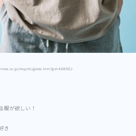
rrows.co.jp/shop/mt/goods.html?gid=41083912
る服が欲しい！
好き