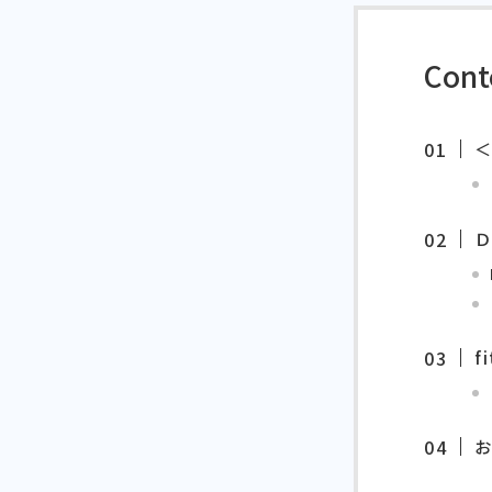
Cont
＜
f