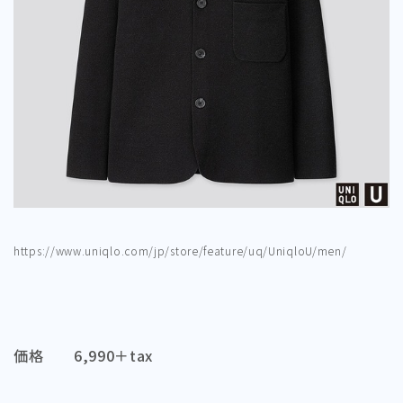
https://www.uniqlo.com/jp/store/feature/uq/UniqloU/men/
価格 6,990＋tax