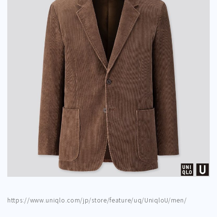
https://www.uniqlo.com/jp/store/feature/uq/UniqloU/men/