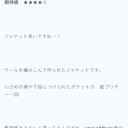
期待値 ★★★★☆
ジャケット多いですね…！
ウールを編みこんで作られたジャケットです。
小さめの襟や下目につけられたポケットが、超プリチ
ー…👯‍♂️
既視感あるな～と思ってたんですが、
unusedやuruのジ