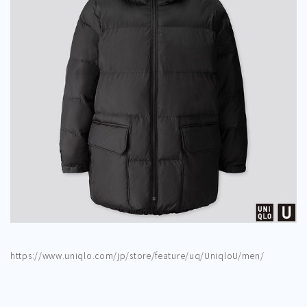
https://www.uniqlo.com/jp/store/feature/uq/UniqloU/men/