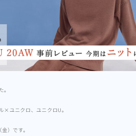
た。
ル×ユニクロ、ユニクロU。
（金）です。