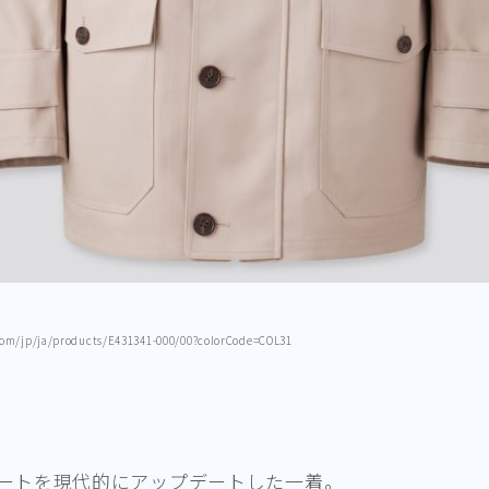
/jp/ja/products/E431341-000/00?colorCode=COL31
ートを現代的にアップデートした一着。