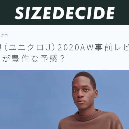
ニクロ
OU（ユニクロU）2020AW事前レ
トが豊作な予感？