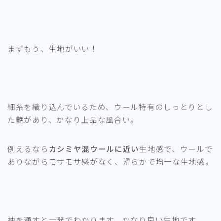
まずもう、生地がいい！
細糸を織り込んでいるため、ウール特有のしっとりとし
た艶があり、かなり上品な風合い。
例えるなら
カシミヤ混ウールに近い
生地感で、ウールで
ありながらモサモサ感がなく、滑らかで均一な生地感。
袖を通すと一発でわかります、かなり良い生地です。