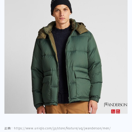
出典：https://www.uniqlo.com/jp/store/feature/uq/jwanderson/men/