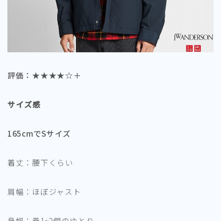
評価：★★★★☆＋
サイズ感
165cmでSサイズ
着丈：腰下くらい
肩幅：ほぼジャスト
身幅：拳1~2個のゆとり