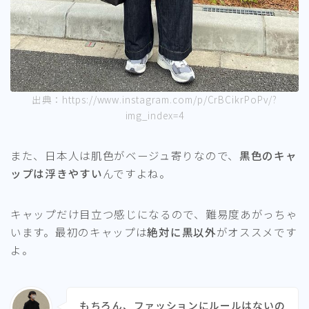
出典：https://www.instagram.com/p/CrBCikrPoPv/?
img_index=4
また、日本人は肌色がベージュ寄りなので、
黒色のキャ
ップは浮きやすい
んですよね。
キャップだけ目立つ感じになるので、難易度あがっちゃ
います。最初のキャップは
絶対に黒以外
がオススメです
よ。
もちろん、ファッションにルールはないの