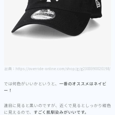
出典：https://override-online.com/shop/g/g2300390020198/
では何色がいいかというと、
一番のオススメはネイビ
ー！
遠目に見ると黒いのですが、近くで見るとしっかり紺色
に見えるので、
すごく肌馴染みがいいです。