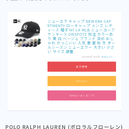
ニューエラ キャップ NEW ERA CAP
9TWENTY ローキャップ メンズ レデ
ィース 帽子 NY LA MLB ニューヨーク
ヤンキース ONSPOTZ 別注 カラーあ
り 黒 白 ベージュ ブランド 深め おし
ゃれ かっこいい 人気 春 夏 秋 冬 オー
ルシーズン ニューエラー 大きい 小さ
い サイズ 調整
posted with
カエレバ
楽天市場
Amazon
Yahooショッピング
POLO RALPH LAUREN (ポロラルフローレン)