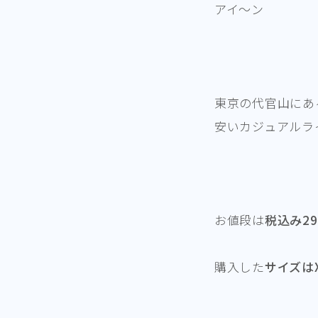
アイ～ン
東京の代官山にあ
安いカジュアルラ
お値段は
税込み29
購入した
サイズは