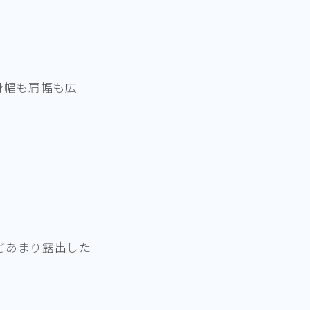
身幅も肩幅も広
どあまり露出した