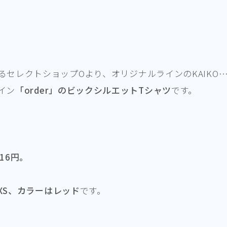
るセレクトショップOより、オリジナルラインのKAIKO
イン
「order」のビックシルエットTシャツ
です。
16円。
XS、カラーはレッド
です。